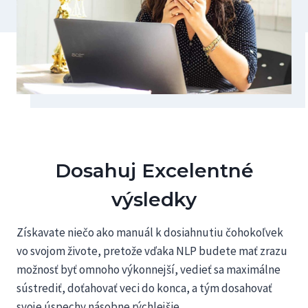
Dosahuj Excelentné
výsledky
Získavate niečo ako manuál k dosiahnutiu čohokoľvek
vo svojom živote, pretože vďaka NLP budete mať zrazu
možnosť byť omnoho výkonnejší, vedieť sa maximálne
sústrediť, doťahovať veci do konca, a tým dosahovať
svoje úspechy násobne rýchlejšie.