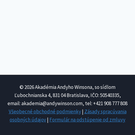
© 2026 Akadémia Andyho Winsona, so sídlom
Ľubochnianska 4, 831 04 Bratislava, IČO: 50540335,
email: akademia@andywinson.com, tel: +421 908 777 808
Všeobecné obchodné podmienky
|
Zásady spracúvania
osobných údajov
|
Formulár na odstúpenie od zmluvy