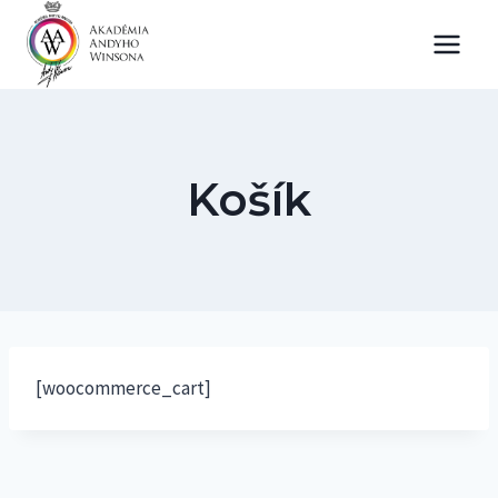
Skip
to
content
Košík
[woocommerce_cart]