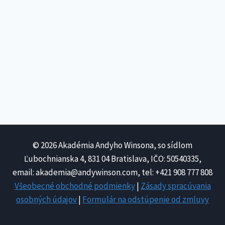
© 2026 Akadémia Andyho Winsona, so sídlom
Ľubochnianska 4, 831 04 Bratislava, IČO: 50540335,
email: akademia@andywinson.com, tel: +421 908 777 808
Všeobecné obchodné podmienky
|
Zásady spracúvania
osobných údajov
|
Formulár na odstúpenie od zmluvy