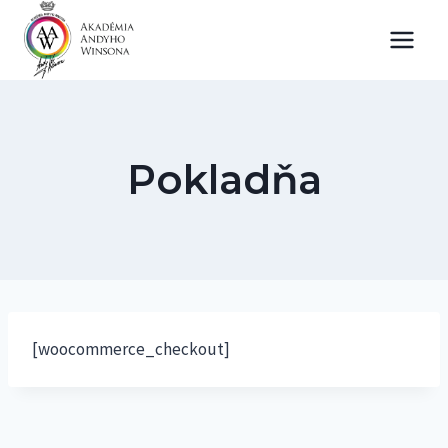
Skip
to
content
Pokladňa
[woocommerce_checkout]