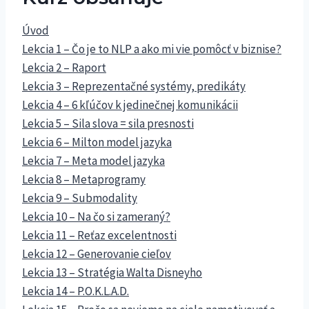
Úvod
Lekcia 1 – Čo je to NLP a ako mi vie pomôcť v biznise?
Lekcia 2 – Raport
Lekcia 3 – Reprezentačné systémy, predikáty
Lekcia 4 – 6 kľúčov k jedinečnej komunikácii
Lekcia 5 – Sila slova = sila presnosti
Lekcia 6 – Milton model jazyka
Lekcia 7 – Meta model jazyka
Lekcia 8 – Metaprogramy
Lekcia 9 – Submodality
Lekcia 10 – Na čo si zameraný?
Lekcia 11 – Reťaz excelentnosti
Lekcia 12 – Generovanie cieľov
Lekcia 13 – Stratégia Walta Disneyho
Lekcia 14 – P.O.K.L.A.D.