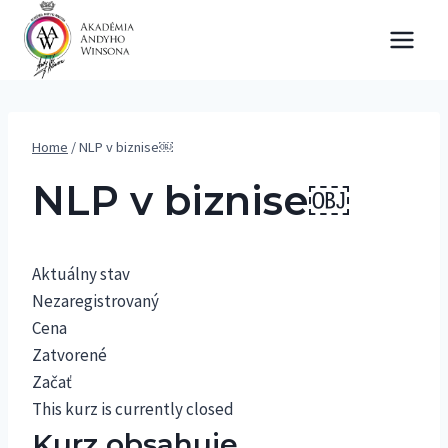
Skip
to
content
Home
/
NLP v biznise￼
NLP v biznise￼
Aktuálny stav
Nezaregistrovaný
Cena
Zatvorené
Začať
This kurz is currently closed
Kurz obsahuje