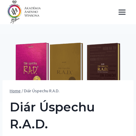
Skip
to
content
Home
/
Diár Úspechu R.A.D.
Diár Úspechu
R.A.D.