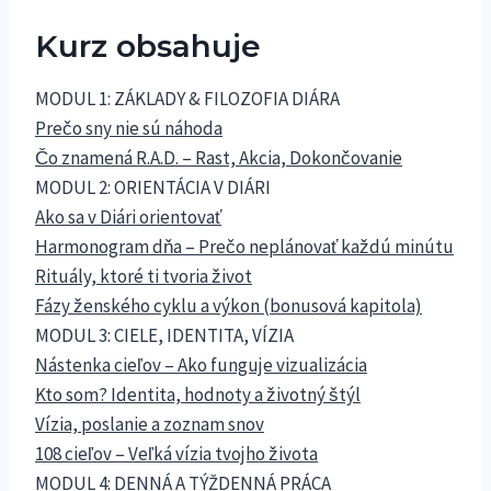
Kurz obsahuje
MODUL 1: ZÁKLADY & FILOZOFIA DIÁRA
Prečo sny nie sú náhoda
Čo znamená R.A.D. – Rast, Akcia, Dokončovanie
MODUL 2: ORIENTÁCIA V DIÁRI
Ako sa v Diári orientovať
Harmonogram dňa – Prečo neplánovať každú minútu
Rituály, ktoré ti tvoria život
Fázy ženského cyklu a výkon (bonusová kapitola)
MODUL 3: CIELE, IDENTITA, VÍZIA
Nástenka cieľov – Ako funguje vizualizácia
Kto som? Identita, hodnoty a životný štýl
Vízia, poslanie a zoznam snov
108 cieľov – Veľká vízia tvojho života
MODUL 4: DENNÁ A TÝŽDENNÁ PRÁCA