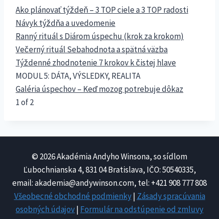
Ako plánovať týždeň – 3 TOP ciele a 3 TOP radosti
Návyk týždňa a uvedomenie
Ranný rituál s Diárom úspechu (krok za krokom)
Večerný rituál Sebahodnota a spätná väzba
Týždenné zhodnotenie 7 krokov k čistej hlave
MODUL 5: DÁTA, VÝSLEDKY, REALITA
Galéria úspechov – Keď mozog potrebuje dôkaz
1 of 2
© 2026 Akadémia Andyho Winsona, so sídlom
Ľubochnianska 4, 831 04 Bratislava, IČO: 50540335,
email: akademia@andywinson.com, tel: +421 908 777 808
Všeobecné obchodné podmienky
|
Zásady spracúvania
osobných údajov
|
Formulár na odstúpenie od zmluvy