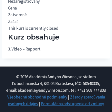
Nezaregistrovaný
Cena
Zatvorené
Začať
This kurz is currently closed
Kurz obsahuje
3. Video – Rapport
© 2026 Akadémia Andyho Winsona, so sídlom
Ľubochnianska 4, 831 04 Bratislava, IČO: 50540335,
email: akademia@andywinson.com, tel: +421 908 777 808
Všeobecné obchodné podmienky
|
Zásady spracúvania
osobných údajov
|
Formulár na odstúpenie od zmluvy